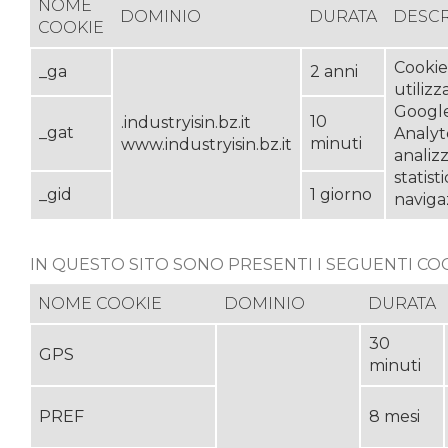
NOME
DOMINIO
DURATA
DESCR
COOKIE
Cookie
_ga
2 anni
utilizz
Googl
10
.industryisin.bz.it
_gat
Analyt
minuti
www.industryisin.bz.it
analizz
statist
_gid
1 giorno
naviga
IN QUESTO SITO SONO PRESENTI I SEGUENTI COO
NOME COOKIE
DOMINIO
DURATA
30
GPS
minuti
PREF
8 mesi