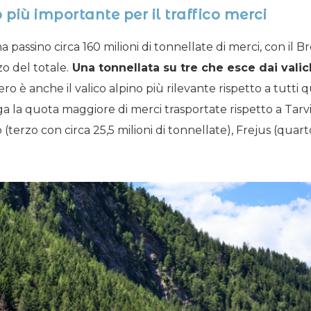
 più importante per il traffico merci
stima passino circa 160 milioni di tonnellate di merci, con i
o del totale.
Una tonnellata su tre che esce dai valichi
ero è anche il valico alpino più rilevante rispetto a tutti qu
ga la quota maggiore di merci trasportate rispetto a Tarv
 (terzo con circa 25,5 milioni di tonnellate), Frejus (quarto