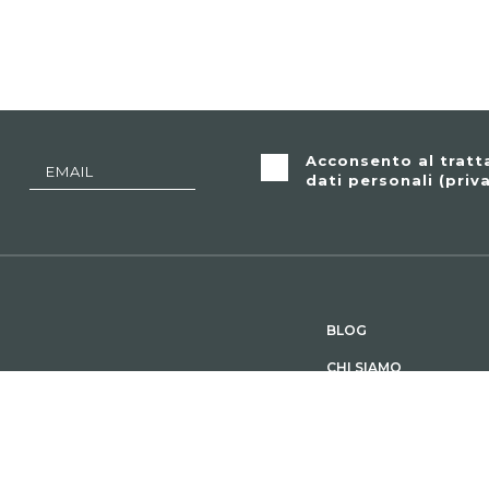
Acconsento al trat
dati personali (
priv
BLOG
CHI SIAMO
e. Le storie di aziende,
CONTATTI
o tutte riferite ad imprese
PRIVACY
COOKIE