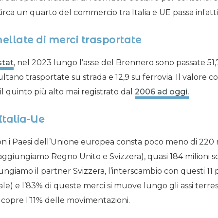
Circa un quarto del commercio tra Italia e UE passa infatti
nellate di merci trasportate
stat
, nel 2023 lungo l’asse del Brennero sono passate 51,7
ultano trasportate su strada e 12,9 su ferrovia. Il valore 
il quinto più alto mai registrato dal
2006 ad oggi.
Italia-Ue
 i Paesi dell’Unione europea consta poco meno di 220 mi
aggiungiamo Regno Unito e Svizzera), quasi 184 milioni son
iungiamo il partner Svizzera, l’interscambio con questi 11 
le) e l’83% di queste merci si muove lungo gli assi terrestr
e copre l’11% delle movimentazioni.