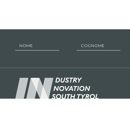
industryisin.bz.it è un’iniziativa di Confindustria Alto Adig
imprenditori e collaboratori raccontate in questo blog son
associate.