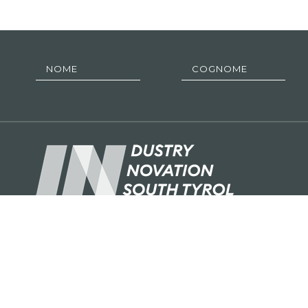
industryisin.bz.it è un’iniziativa di Confindustria Alto Adig
imprenditori e collaboratori raccontate in questo blog son
associate.