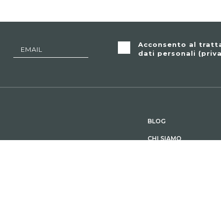
Acconsento al trat
dati personali (
priv
BLOG
CHI SIAMO
e. Le storie di aziende,
CONTATTI
o tutte riferite ad imprese
PRIVACY
COOKIE
DEUTSCH