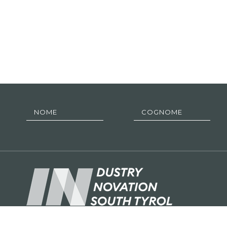
industryisin.bz.it è un’iniziativa di Confindustria Alto Adig