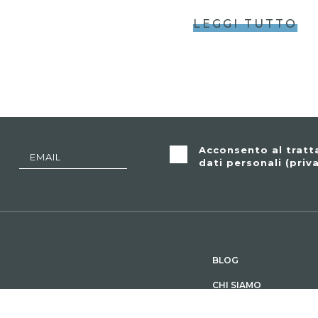
LEGGI TUTTO
Acconsento al trat
dati personali (
priv
BLOG
CHI SIAMO
e. Le storie di aziende,
CONTATTI