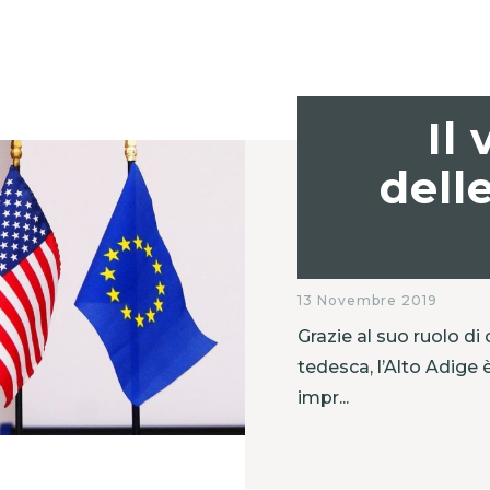
Il
dell
13 Novembre 2019
Grazie al suo ruolo di 
tedesca, l’Alto Adige è
impr...