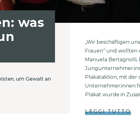
en: was
un
„Wir beschäftigen un
Frauen“ und wollten e
Manuela Bertagnolli,
Jungunternehmer:in
Plakataktion, mit der 
isten, um Gewalt an
Unternehmer:innen für
Plakat wurde in Zusa
LEGGI TUTTO