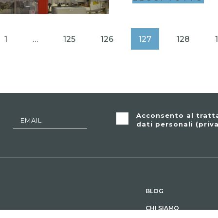
1
…
125
126
127
128
Acconsento al trat
dati personali (
priv
BLOG
CHI SIAMO