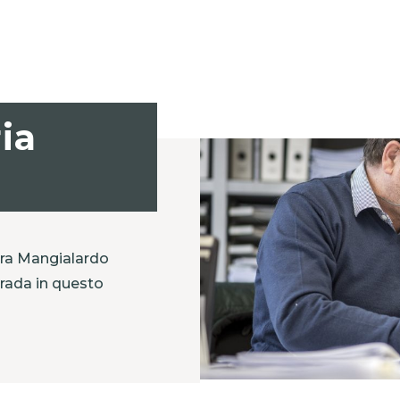
ia
ara Mangialardo
trada in questo